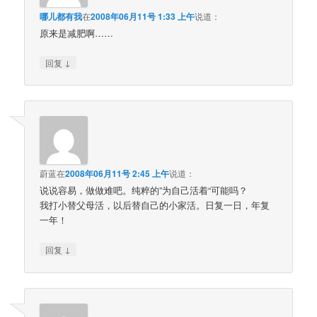
哪儿都有我
在
2008年06月11号 1:33 上午
说道：
原来是减肥啊……
↓
回复
蔚蓝
在
2008年06月11号 2:45 上午
说道：
说说容易，做做难吧。纯粹的”为自己活着“可能吗？
我打小替父母活，以后替自己的小家活。日复一日，年复
一年！
↓
回复