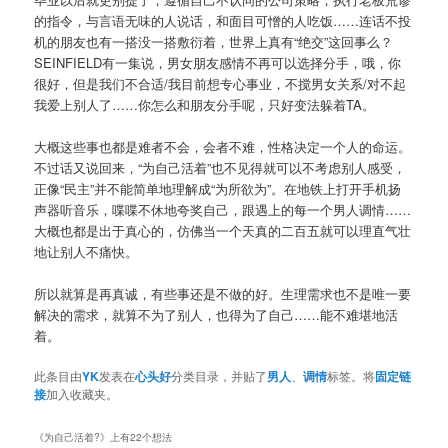
的指令，与言语无味的人说话，和面目可憎的人吃饭……连话不投
机的朋友也有一搭没一搭敷衍着，世界上真有“绝交”这回事么？
SEINFIELD有一集说，男女朋友感情不再可以选择分手，哦，你
很好，但是我们不合适/我目前想专心事业，不搅男女关系/对不起
我爱上别人了……你怎么和朋友分手呢，只好变法躲着TA。
大概这些事也都是难者不会，会者不难，性格决定一个人的命运。
不过话又说回来，“为自己活着”也不见得就可以不考虑别人感受，
正像“民主”并不能简单地理解成“为所欲为”。在地铁上打开手机扬
声器听音乐，喋喋不休地夸奖自己，跟遇上的每一个男人调情……
大概也都是出于真心的，仿佛当一个天真的二百五就可以理直气壮
地让别人不痛快。
所以就算是再真诚，有些事还是不做的好。生理需求也不是唯一要
解决的需求，就算不为了别人，也得为了自己……能不难堪地活
着。
此条目由
YK
发表在
心头好
分类目录，并贴了
男人
、
调情
标签。将
固定链
接
加入收藏夹。
《
为自己活着?
》上有22个想法