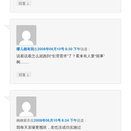
↓
回复
哪儿都有我
在
2008年06月10号 8:30 下午
说道：
说着说着怎么就跑到“生理需求”了？看来有人要“闹事”
啊…….
↓
回复
幽幽紫衣
在
2008年06月10号 8:34 下午
说道：
我每天哀嚎要翘班，老也没成功实施过