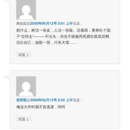
桑妮妮
在
2008年06月12号 3:01 上午
说道：
那什么，树活一张皮，人活一张脸。活着呗，要挣扎个面
子“过得去”———不出头，但也不能被死死摁在最底层啊。
活出自己，放眼一望，只有犬儒……
↓
回复
老军医
在
2008年06月12号 3:32 上午
说道：
俺连大学时都不曾逃课，呵呵
↓
回复