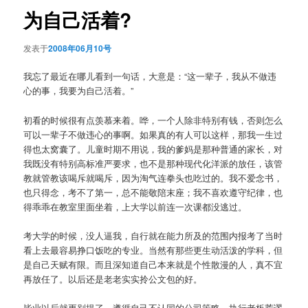
航
为自己活着?
发表于
2008年06月10号
我忘了最近在哪儿看到一句话，大意是：“这一辈子，我从不做违
心的事，我要为自己活着。”
初看的时候很有点羡慕来着。哗，一个人除非特别有钱，否则怎么
可以一辈子不做违心的事啊。如果真的有人可以这样，那我一生过
得也太窝囊了。儿童时期不用说，我的爹妈是那种普通的家长，对
我既没有特别高标准严要求，也不是那种现代化洋派的放任，该管
教就管教该喝斥就喝斥，因为淘气连拳头也吃过的。我不爱念书，
也只得念，考不了第一，总不能敬陪末座；我不喜欢遵守纪律，也
得乖乖在教室里面坐着，上大学以前连一次课都没逃过。
考大学的时候，没人逼我，自行就在能力所及的范围内报考了当时
看上去最容易挣口饭吃的专业。当然有那些更生动活泼的学科，但
是自己天赋有限。而且深知道自己本来就是个性散漫的人，真不宜
再放任了。以后还是老老实实拎公文包的好。
毕业以后就更别提了，遵循自己不认同的公司策略，执行老板荒谬