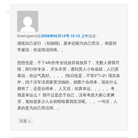
flowingwind
在
2008年06月14号 10:12 上午
说道：
感觉自己还行 （别抽我) , 基本还能为自己而活， 倒是经
常被说：你这情况特殊。。
想想也是，干了4年的专业说放弃就放弃了，无数人替我可
惜，跨行转专业， 开头辛苦，遇到贵人小有成就，人们羡
慕说：你运气真好。。。。找LG也是，不管3*7=21 现实条
件，找个没车没房家里没钱的，就图个合得来，现在什么
都有了，还是合得来， 人又说：你真幸运。。。。。考，
我是幸运么？ 我不过是忠于自己，没有考虑大家心里爽
否，鬼知道多少人从前暗暗看我笑话呢。。。一句话，人
真的是为自己而活得。。
↓
回复