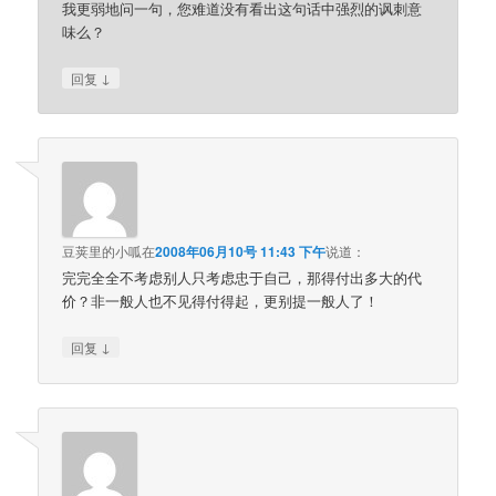
我更弱地问一句，您难道没有看出这句话中强烈的讽刺意
味么？
↓
回复
豆荚里的小呱
在
2008年06月10号 11:43 下午
说道：
完完全全不考虑别人只考虑忠于自己，那得付出多大的代
价？非一般人也不见得付得起，更别提一般人了！
↓
回复