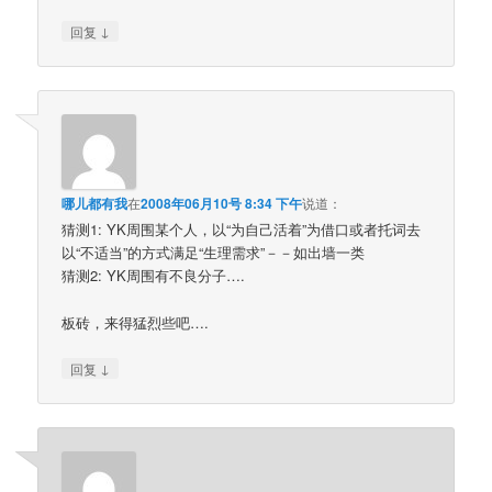
↓
回复
哪儿都有我
在
2008年06月10号 8:34 下午
说道：
猜测1: YK周围某个人，以“为自己活着”为借口或者托词去
以“不适当”的方式满足“生理需求”－－如出墙一类
猜测2: YK周围有不良分子….
板砖，来得猛烈些吧….
↓
回复