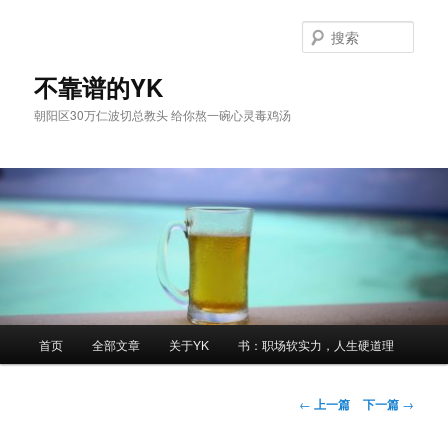
跳
至
搜
主
索
内
不靠谱的YK
容
朝阳区30万仁波切总教头 给你熬一碗心灵毒鸡汤
区
域
主
首页
全部文章
关于YK
书：职场软实力，人生硬道理
页
文
←
上一篇
下一篇
→
章
导