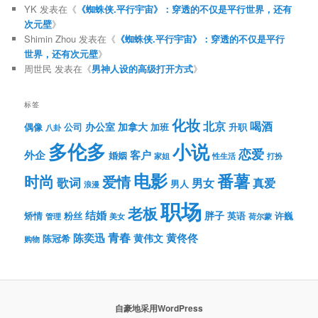
YK
发表在《
《蜘蛛侠.平行宇宙》：穿透的不仅是平行世界，还有
次元壁
》
Shimin Zhou
发表在《
《蜘蛛侠.平行宇宙》：穿透的不仅是平行
世界，还有次元壁
》
周世民
发表在《
男神人设的高级打开方式
》
标签
化妆
北京
喝酒
办公室
加拿大
偶像
公司
加班
升职
八卦
多伦多
小说
恋爱
客户
外企
婚姻
性生活
打扮
家姐
电影
番薯
时尚
爱情
歌词
男女
真爱
男人
浪漫
职场
老板
结婚
胖子
粉丝
英语
矫情
许巍
管理
美女
荷尔蒙
青春
陈奕迅
黄伟文
黄佟佟
陈冠希
购物
自豪地采用WordPress