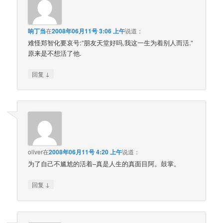
响丁当
在
2008年06月11号 3:06 上午
说道：
难怪郑智化要哀号:”朋友天堂好吗,我这一生为着别人而活.”
原来是不想活了他.
↓
回复
oliver
在
2008年06月11号 4:20 上午
说道：
为了自己不尴尬的活着–真是人生的真面目阿。鼓掌。
↓
回复