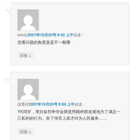
lele
在
2007年10月20号 9:42 上午
说道：
您看问题的角度真是不一般哪
↓
回复
泼墨
在
2007年10月20号 9:50 上午
说道：
YK同学，用兴奋剂争夺金牌是罔顾种群发展地为了满足一
己私利的行为。吞了伟哥上床才叫为人民服务……
↓
回复