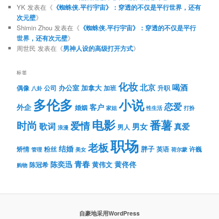
YK
发表在《
《蜘蛛侠.平行宇宙》：穿透的不仅是平行世界，还有
次元壁
》
Shimin Zhou
发表在《
《蜘蛛侠.平行宇宙》：穿透的不仅是平行
世界，还有次元壁
》
周世民
发表在《
男神人设的高级打开方式
》
标签
化妆
北京
喝酒
办公室
加拿大
偶像
公司
加班
升职
八卦
多伦多
小说
恋爱
客户
外企
婚姻
性生活
打扮
家姐
电影
番薯
时尚
爱情
歌词
男女
真爱
男人
浪漫
职场
老板
结婚
胖子
粉丝
英语
矫情
许巍
管理
美女
荷尔蒙
青春
陈奕迅
黄伟文
黄佟佟
陈冠希
购物
自豪地采用WordPress