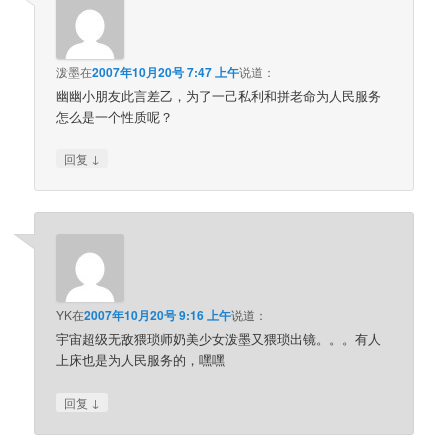
泼墨
在
2007年10月20号 7:47 上午
说道：
幽幽小朋友此言差乙，为了一己私利和拼老命为人民服务
怎么是一个性质呢？
↓
回复
YK
在
2007年10月20号 9:16 上午
说道：
宇宙超级无敌猥琐师奶美少女泼墨又猥琐出镜。。。有人
上床也是为人民服务的，嘿嘿
↓
回复