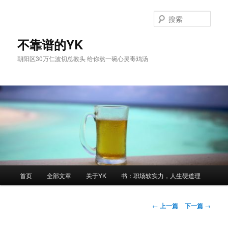
跳
至
搜
主
索
内
不靠谱的YK
容
朝阳区30万仁波切总教头 给你熬一碗心灵毒鸡汤
区
域
主
首页
全部文章
关于YK
书：职场软实力，人生硬道理
页
文
←
上一篇
下一篇
→
章
导