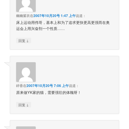
幽幽紫衣
在
2007年10月20号 1:47 上午
说道：
床上运动用伟哥，基本上和为了追求更快更高更强而在奥
运会上用兴奋剂一个性质……
↓
回复
碎香
在
2007年10月20号 7:06 上午
说道：
原来做YK家的猫，需要强壮的体魄呀！
↓
回复