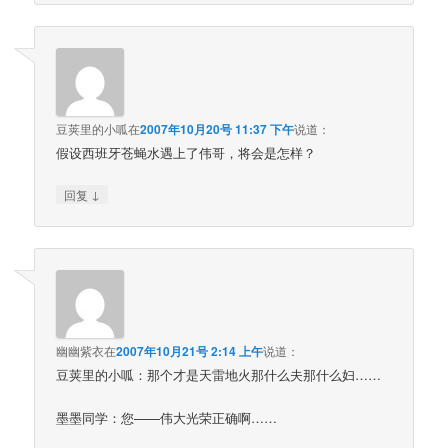
豆荚里的小呱
在
2007年10月20号 11:37 下午
说道：
假设西班牙苍蝇水遇上了伟哥，将会是怎样？
↓
回复
幽幽紫衣
在
2007年10月21号 2:14 上午
说道：
豆荚里的小呱：那个才是天雷地火那什么夫那什么妇……
墨墨同学：您——伟大光荣正确啊……