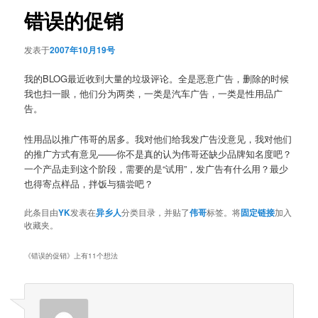
航
错误的促销
发表于
2007年10月19号
我的BLOG最近收到大量的垃圾评论。全是恶意广告，删除的时候
我也扫一眼，他们分为两类，一类是汽车广告，一类是性用品广
告。
性用品以推广伟哥的居多。我对他们给我发广告没意见，我对他们
的推广方式有意见——你不是真的认为伟哥还缺少品牌知名度吧？
一个产品走到这个阶段，需要的是“试用”，发广告有什么用？最少
也得寄点样品，拌饭与猫尝吧？
此条目由
YK
发表在
异乡人
分类目录，并贴了
伟哥
标签。将
固定链接
加入
收藏夹。
《
错误的促销
》上有11个想法