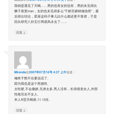
我倒是遇见了天蝎……男的也有女的也有，男的未见得比
狮子座更man，女的也未见得多么“千娇百媚销魂蚀骨”，最
后得出结论，星座这码子事儿比什么都还更不靠谱，于是
回头研究八卦五行周易风水去了……
↓
回复
Miranda
在
2007年07月16号 4:27 上午
说道：
俺终于憋不住要说话了.
因为我也是这个死德性.
太吃硬,不会撒娇,兄弟太多,男人没有…长得很老女人,外部
性格完全不女人.
本人A型天蝎座,11.13生.
↓
回复