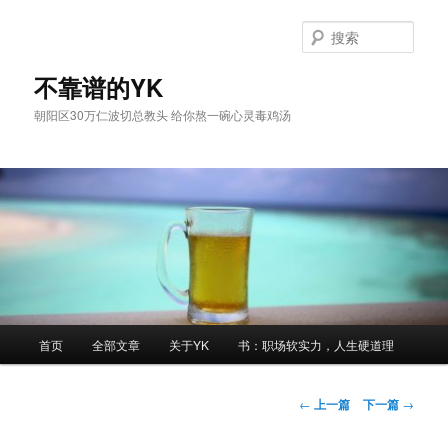
跳
至
搜
主
索
内
不靠谱的YK
容
朝阳区30万仁波切总教头 给你熬一碗心灵毒鸡汤
区
域
主
首页
全部文章
关于YK
书：职场软实力，人生硬道理
页
文
←
上一篇
下一篇
→
章
导