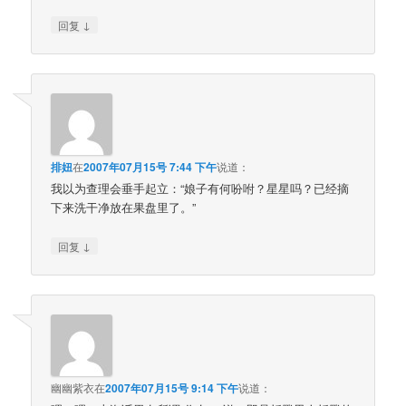
↓
回复
排妞
在
2007年07月15号 7:44 下午
说道：
我以为查理会垂手起立：“娘子有何吩咐？星星吗？已经摘
下来洗干净放在果盘里了。”
↓
回复
幽幽紫衣
在
2007年07月15号 9:14 下午
说道：