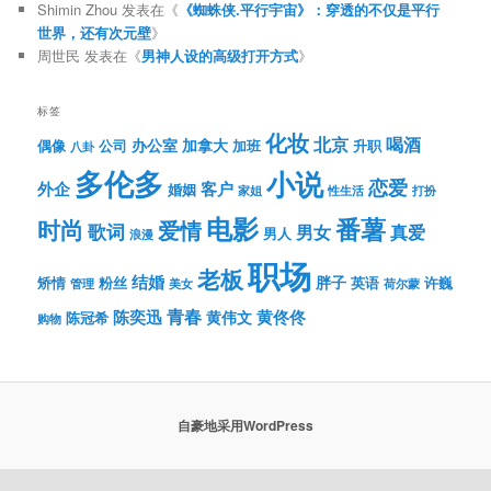
Shimin Zhou
发表在《
《蜘蛛侠.平行宇宙》：穿透的不仅是平行
世界，还有次元壁
》
周世民
发表在《
男神人设的高级打开方式
》
标签
化妆
北京
喝酒
办公室
加拿大
偶像
公司
加班
升职
八卦
多伦多
小说
恋爱
客户
外企
婚姻
性生活
打扮
家姐
电影
番薯
时尚
爱情
歌词
男女
真爱
男人
浪漫
职场
老板
结婚
胖子
粉丝
英语
矫情
许巍
管理
美女
荷尔蒙
青春
陈奕迅
黄伟文
黄佟佟
陈冠希
购物
自豪地采用WordPress