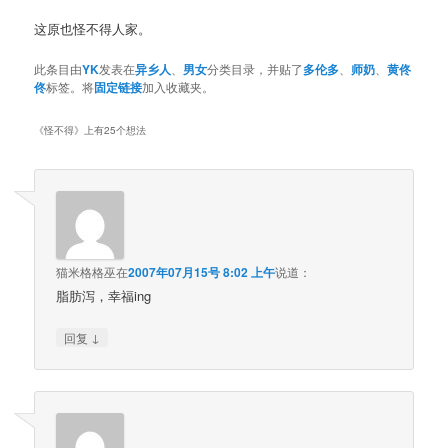
这原也怪不得人家。
此条目由
YK
发表在
异乡人
、
男女
分类目录，并贴了
多伦多
、
师奶
、
黄佟
佟
标签。将
固定链接
加入收藏夹。
《
怪不得
》上有25个想法
猫米格格巫
在
2007年07月15号 8:02 上午
说道：
脂肪泻，幸福ing
↓
回复