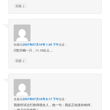
↓
回复
秋糖
在
2007年07月16号 1:45 下午
说道：
O型天蝎一只，11.10出土…
↓
回复
老秦
在
2007年07月16号 8:17 下午
说道：
我曾经试过打扮得很女人，他一句：我反正知道你啥样。
一棍子打回原型！