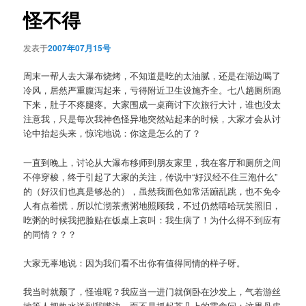
航
怪不得
发表于
2007年07月15号
周末一帮人去大瀑布烧烤，不知道是吃的太油腻，还是在湖边喝了
冷风，居然严重腹泻起来，亏得附近卫生设施齐全。七八趟厕所跑
下来，肚子不疼腿疼。大家围成一桌商讨下次旅行大计，谁也没太
注意我，只是每次我神色怪异地突然站起来的时候，大家才会从讨
论中抬起头来，惊诧地说：你这是怎么的了？
一直到晚上，讨论从大瀑布移师到朋友家里，我在客厅和厕所之间
不停穿梭，终于引起了大家的关注，传说中“好汉经不住三泡什么”
的（好汉们也真是够怂的），虽然我面色如常活蹦乱跳，也不免令
人有点着慌，所以忙沏茶煮粥地照顾我，不过仍然嘻哈玩笑照旧，
吃粥的时候我把脸贴在饭桌上哀叫：我生病了！为什么得不到应有
的同情？？？
大家无辜地说：因为我们看不出你有值得同情的样子呀。
我当时就颓了，怪谁呢？我应当一进门就倒卧在沙发上，气若游丝
地等人把热水送到我嘴边，而不是抓起茶几上的零食问：这果丹皮