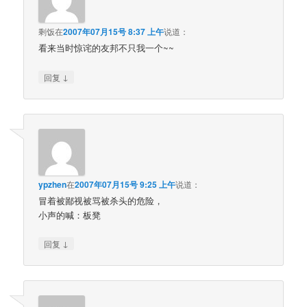
剩饭
在
2007年07月15号 8:37 上午
说道：
看来当时惊诧的友邦不只我一个~~
↓
回复
ypzhen
在
2007年07月15号 9:25 上午
说道：
冒着被鄙视被骂被杀头的危险，
小声的喊：板凳
↓
回复