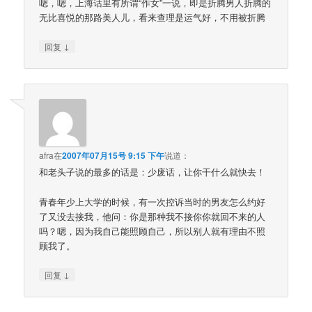
嗯，嗯，上海话里有所谓“作女”一说，即是折腾男人折腾的
无比喜悦的那路美人儿，看来查理是运气好，不用被折腾
↓
回复
afra
在
2007年07月15号 9:15 下午
说道：
和老头子说的最多的话是：少废话，让你干什么就快去！
青春年少上大学的时候，有一次控诉当时的男友怎么约好
了又没去接我，他问：你是那种我不接你你就回不来的人
吗？嗯，因为我自己能照顾自己，所以别人就有理由不照
顾我了。
↓
回复