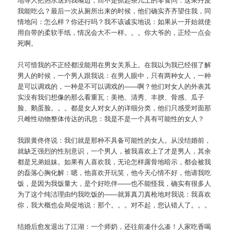
我能吃么？最后一次从厕所出来的时候，他们确实齐齐望住我，同
情地问：怎么样？你还行吗？我不该诚实地说：如果从一开始就使
用自带的柔软手纸，情况会大不一样。。。你大爷的，正经一点会
死啊。
只可惜我的不正经都没能用在男女关系上。在我以为我已经很了解
男人的时候，一个男人跟我说：在男人眼中，只有两种女人，一种
是可以调戏的，一种是不可以调戏的——啊？他们对女人的外表其
实没有我们想像的那么看重瓦：美艳、清秀、丰腴、骨感、瓜子
脸、鹅蛋脸。。。都是女人对女人的详细分类，他们只感受对面那
只雌性动物整体传达的讯息：我是不是一个具有可能性的女人？
我跟黄佟佟说：我们就是那种不具备可能性的女人。从没结婚前，
就缺乏强烈的性别意识，一个男人，被我喜欢上了才是男人，其余
都是兄弟姐妹。如果有人喜欢我，无论怎样露骨地暗示，都会被我
的磊落心胸化解：嗯，他喜欢开玩笑，他今天心情不好，他请我吃
饭，是因为我饭量大，是个好吃伴——也不能怪我，确实有很多人
为了这个纯洁理由约我吃饭的——就算真刀真枪地对我说：我喜欢
你，我大概也会局促地说：那个。。。对不起，您认错人了。。。
结婚后愈发退出了江湖：一个师奶，还往前凑什么凑！人家吃香喝