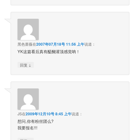
黑色蔷薇
在
2007年07月18号 11:56 上午
说道：
YK这篇看后真有醍醐灌顶感觉呐！
↓
回复
JS
在
2009年12月10号 8:45 上午
说道：
想问,你有粉丝团么?
我要报名!!!