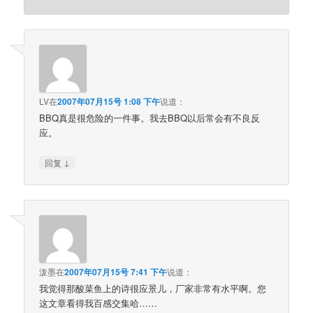
LV
在
2007年07月15号 1:08 下午
说道：
BBQ真是很危险的一件事。我去BBQ以后常会有不良反
应。
↓
回复
泼墨
在
2007年07月15号 7:41 下午
说道：
我觉得那酸菜鱼上的诗很应景儿，厂家非常有水平啊。您
这文章看得我百感交集哈……