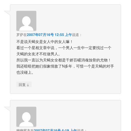
罗萨
在
2007年07月16号 12:55 上午
说道：
不是说天蝎女是女人中的女人嘛！
看过一个星相文章中说，一个男人一生中一定要找过一个
天蝎的女友才不枉做男人。
所以我一直以为天蝎女全都是千娇百嵋消魂蚀骨的尤物！
我还暗暗把她们假象情敌了N多年，可惜一个是天蝎的对手
也没碰上。
↓
回复
幽幽紫衣
在
2007年07月16号 4:19 上午
说道：