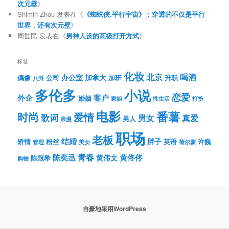
次元壁
》
Shimin Zhou
发表在《
《蜘蛛侠.平行宇宙》：穿透的不仅是平行
世界，还有次元壁
》
周世民
发表在《
男神人设的高级打开方式
》
标签
化妆
北京
喝酒
办公室
加拿大
偶像
公司
加班
升职
八卦
多伦多
小说
恋爱
客户
外企
婚姻
性生活
打扮
家姐
电影
番薯
时尚
爱情
歌词
男女
真爱
男人
浪漫
职场
老板
结婚
胖子
粉丝
英语
矫情
许巍
管理
美女
荷尔蒙
青春
陈奕迅
黄伟文
黄佟佟
陈冠希
购物
自豪地采用WordPress