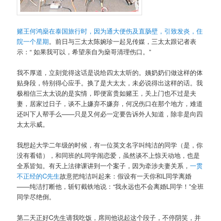
赌王何鸿燊在泰国旅行时，因为通大便伤及直肠壁，引致发炎，住
院一个星期
。前日与三太太陈婉珍一起见传媒，三太太跟记者表
示：“ 如果我可以，希望亲自为燊哥清理伤口。”
我不厚道，立刻觉得这话是说给四太太听的。姨奶奶们做这样的体
贴身段，特别得心应手。换了是大太太，未必说得出这样的话。我
极相信三太太说的是实情，即便富贵如赌王，关上门也不过是夫
妻，居家过日子，谈不上嫌弃不嫌弃，何况伤口在那个地方，难道
还叫下人帮手么——只是又何必一定要告诉外人知道，除非是向四
太太示威。
我想起大学二年级的时候，有一位英文名字叫纯洁的同学（是，你
没有看错），和同班的L同学闹恋爱，虽然谈不上惊天动地，也是
全系皆知。有天上法律课讲到一个案子，因为牵涉夫妻关系，
一贯
不正经的C先生
故意把纯洁叫起来：假设有一天你和L同学离婚
——纯洁打断他，斩钉截铁地说：“我永远也不会离婚L同学！”全班
同学尽绝倒。
第二天正好C先生请我吃饭，席间他说起这个段子，不停阴笑，并