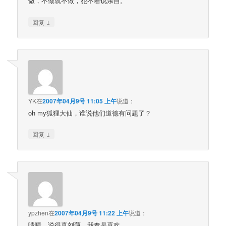
做，不做就不做，犯不着说亲自。
↓
回复
YK
在
2007年04月9号 11:05 上午
说道：
oh my狐狸大仙，谁说他们道德有问题了？
↓
回复
ypzhen
在
2007年04月9号 11:22 上午
说道：
啧啧，说得真刻薄。我奏是喜欢