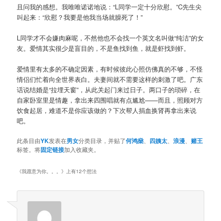
且问我的感想。我唯唯诺诺地说：“L同学一定十分欣慰。”C先生尖
叫起来：“欣慰？我要是他我当场就臊死了！”
L同学才不会嫌肉麻呢，不然他也不会找一个英文名叫做“纯洁”的女
友。爱情其实很少是盲目的，不是鱼找到鱼，就是虾找到虾。
爱情里有太多的不确定因素，有时候彼此心照仿佛真的不够，不怪
情侣们忙着向全世界表白。夫妻间就不需要这样的刺激了吧。广东
话说结婚是“拉埋天窗”，从此关起门来过日子。两口子的琐碎，在
自家卧室里是情趣，拿出来四围唱就有点尴尬——而且，照顾对方
饮食起居，难道不是你应该做的？下次帮人捐血换肾再拿出来说
吧。
此条目由
YK
发表在
男女
分类目录，并贴了
何鸿燊
、
四姨太
、
浪漫
、
赌王
标签。将
固定链接
加入收藏夹。
《
我愿意为你。。。
》上有12个想法