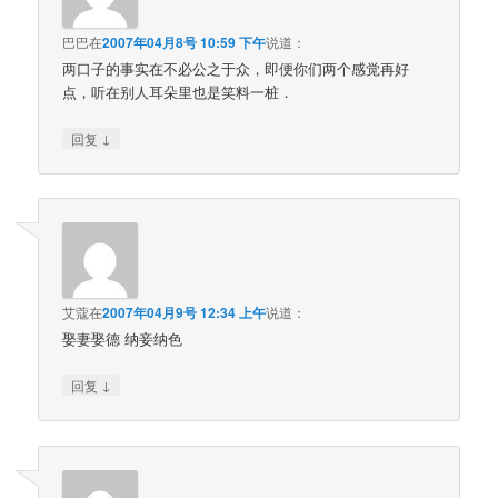
巴巴
在
2007年04月8号 10:59 下午
说道：
两口子的事实在不必公之于众，即便你们两个感觉再好
点，听在别人耳朵里也是笑料一桩．
↓
回复
艾蔻
在
2007年04月9号 12:34 上午
说道：
娶妻娶德 纳妾纳色
↓
回复