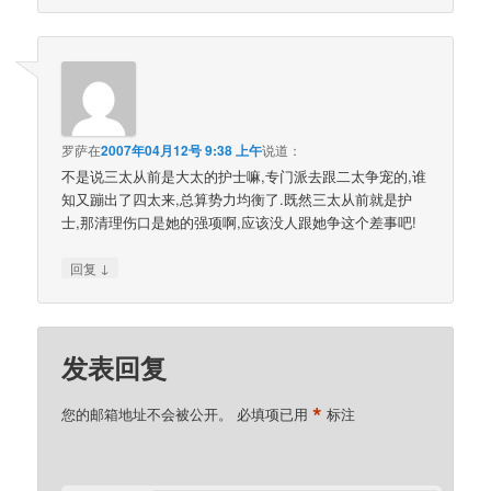
罗萨
在
2007年04月12号 9:38 上午
说道：
不是说三太从前是大太的护士嘛,专门派去跟二太争宠的,谁
知又蹦出了四太来,总算势力均衡了.既然三太从前就是护
士,那清理伤口是她的强项啊,应该没人跟她争这个差事吧!
↓
回复
发表回复
*
您的邮箱地址不会被公开。
必填项已用
标注