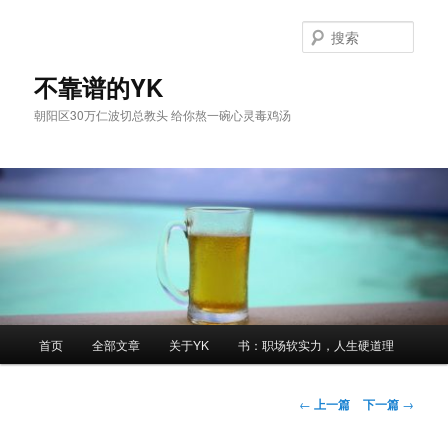
跳
至
搜
主
索
内
不靠谱的YK
容
朝阳区30万仁波切总教头 给你熬一碗心灵毒鸡汤
区
域
主
首页
全部文章
关于YK
书：职场软实力，人生硬道理
页
文
←
上一篇
下一篇
→
章
导