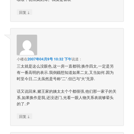
↓
回复
小楼
在
2007年04月9号 10:32 下午
说道：
三太就是这么没眼色,这一房一直都弱;换作四太,一定是另
有一番高明的表示.我倒颇想知道如果二太,又当如何.因为
时至今日,二太虽然是号称”二”.但已与”大”无异.
话又说回来,赌王家的姨太太个个都很强,他们那一家子的关
系,如果换作是我,还没进门,光看一眼人物关系表就够晕头
的了.:P
↓
回复