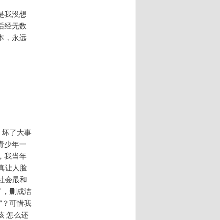
是我没想
后经无数
本，永远
。坏了大事
青少年一
，我当年
真让人脸
社会最和
了，删成洁
“？可惜我
孩 怎么还