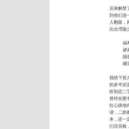
后来解禁
到他们连
人翻版，
比台湾版
福
诸
隔
嘴
我猜下剪
的多半还
听初恋二
曾经在图
红心跳地
谐，二奶
本，还一
们没买账