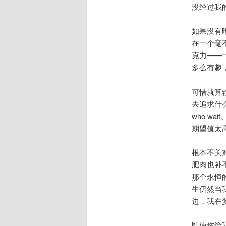
没经过我
如果没有
在一个毫
克力——
多么有趣
可惜就算
去追求什么。
who w
期望值太
根本不关
肥肉也补
那个永恒
生仍然当
边，我在
即使你给