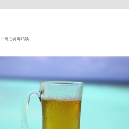
熬一碗心灵毒鸡汤