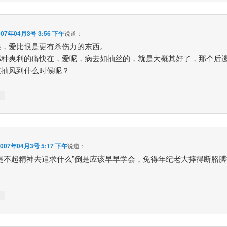
007年04月3号 3:56 下午
说道：
候，爱比恨是更有杀伤力的东西。
那种爽利的痛快在，爱呢，病去如抽丝的，就是大概其好了，那个后
道抽风到什么时候呢？
↓
2007年04月3号 5:17 下午
说道：
也提不起精神去追求什么”倒是应该早早学会，免得年纪老大摔得断胳
↓