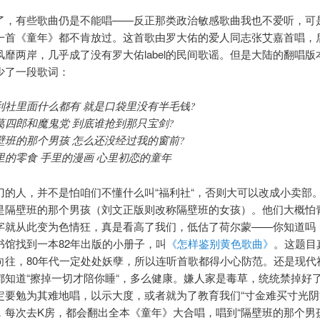
了，有些歌曲仍是不能唱——反正那类政治敏感歌曲我也不爱听，可
一首《童年》都不肯放过。这首歌由罗大佑的爱人同志张艾嘉首唱，
风靡两岸，几乎成了没有罗大佑label的民间歌谣。但是大陆的翻唱版
少了一段歌词：
利社里面什么都有 就是口袋里没有半毛钱?
葛四郎和魔鬼党 到底谁抢到那只宝剑?
壁班的那个男孩 怎么还没经过我的窗前?
里的零食 手里的漫画 心里初恋的童年
刀的人，并不是怕咱们不懂什么叫“福利社“，否则大可以改成小卖部
是隔壁班的那个男孩（刘文正版则改称隔壁班的女孩）。他们大概怕
字就从此变为色情狂，真是看高了我们，低估了荷尔蒙——你知道吗
书馆找到一本82年出版的小册子，叫
《怎样鉴别黄色歌曲》
。这题目
向往，80年代一定处处妖孽，所以连听首歌都得小心防范。还是现代
都知道“擦掉一切才陪你睡“，多么健康。嫌人家是毒草，统统禁掉好
定要勉为其难地唱，以示大度，或者就为了教育我们“寸金难买寸光阴
，每次去K房，都会翻出全本《童年》大合唱，唱到“隔壁班的那个男