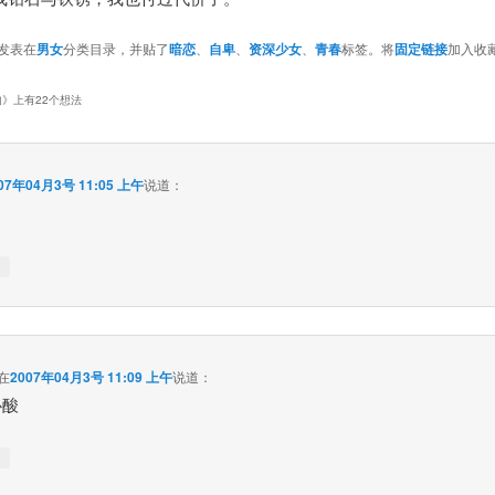
发表在
男女
分类目录，并贴了
暗恋
、
自卑
、
资深少女
、
青春
标签。将
固定链接
加入收
肉
》上有22个想法
07年04月3号 11:05 上午
说道：
↓
在
2007年04月3号 11:09 上午
说道：
心酸
↓