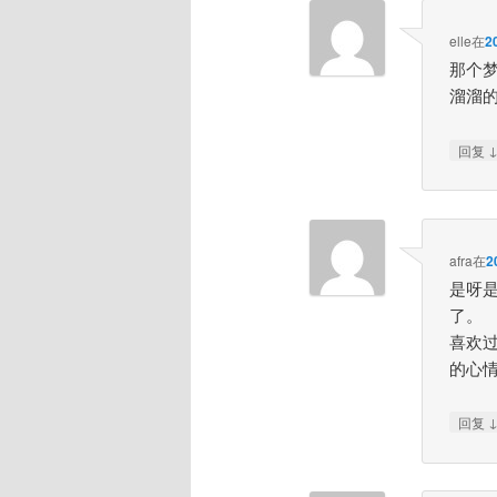
elle
在
2
那个
溜溜
回复
afra
在
2
是呀
了。
喜欢
的心
回复