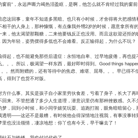
的窗前“，永远声嘶力竭热泪盈眶，是啊，他怎么就不肯经过我的窗前
暗恋这回事，童年不知道多黑暗。也只有小时候，才舍得将大把感情
不相干的人身上，那种慷慨，有点像我外甥2岁的时候，愿意拿所有
一来，他太渴望那颗糖，二来他要钱反正也没用。而且这欲迎还拒的
，因为年轻，姿势摆得多低也不会难看。反正输得起，为什么不玩？
输得起，也不能避免那些后遗症：永恒地自卑、过早地疲倦，再也提
。。所以，极渴望一样东西，最好即时得到。Good things happen to
ait。。。然而附赠的，还有等待中的焦虑、难堪、屈辱。。。早已得不
高，得到了也货不对版。
对方什么事。其实是孩子自小家里穷伙食差，亏着了身子，长大了再
不回来。不管想通了多少人生道理，潜意识里仍有那种挫败感。久不
的梦，回到小时候，和小同学嬉笑玩耍、追跑打闹，眼角暗暗留心，
我透明——这还不是最糟，有时候他会得深情地注视我，有事没事转
梦里也没法领情，凄凉地想：你丫也有今天，早干嘛去了！
我钻石与铁锈，我也付过代价了。