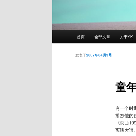
主
首页
全部文章
关于YK
页
发表于
2007年04月3号
童
有一个时
播放他的
《恋曲1
离晒大谱