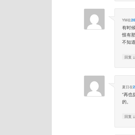
YM
在
2
有时
恨有
不知
回复
夏日
在
“再
的。
回复