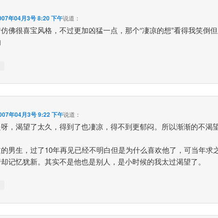
007年04月3号 8:20 下午
说道：
梦仿佛很喜宝风格，不过更加凶猛一点，那个“凄凉的想”看得我笑倒
的
↓
007年04月3号 9:22 下午
说道：
是呀，渴望了太久，得到了也凄凉，得不到更郁闷。所以渐渐的不渴
过的男生，过了10年再见已经不明白但是为什么喜欢他了，可当年求
情却记忆犹新。其实不是他也是别人，是小时候的我太过渴望了。
↓