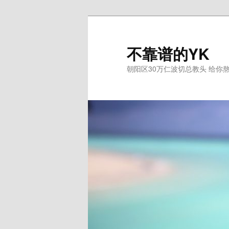
跳
至
主
不靠谱的YK
内
朝阳区30万仁波切总教头 给你
容
区
域