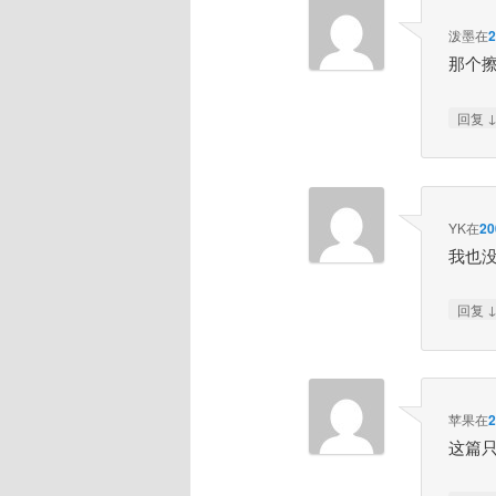
泼墨
在
那个
回复
YK
在
2
我也
回复
苹果
在
这篇