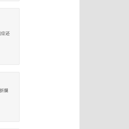
遗症还
膊折腿