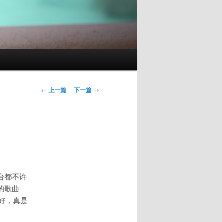
文
←
上一篇
下一篇
→
章
导
航
台都不许
的歌曲
好，真是