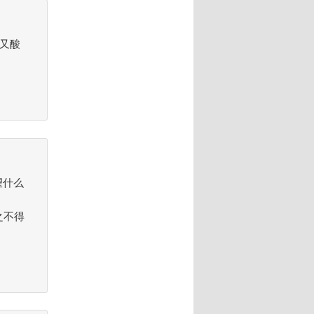
但又酸
望什么
之不得