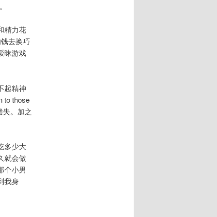
。
和精力花
的钱去换巧
暧昧游戏
不起精神
 those
偿失。加之
吃多少大
久就会做
那个小男
到我身