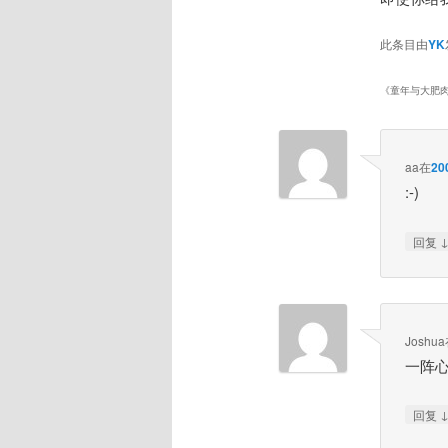
此条目由
YK
《
童年与大肥
aa
在
20
:-)
回复
Joshua
一阵
回复