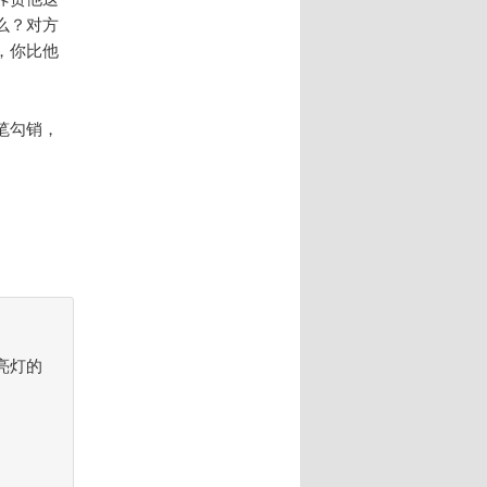
么？对方
，你比他
笔勾销，
亮灯的