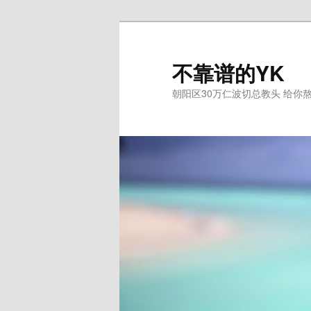
跳
至
主
不靠谱的YK
内
朝阳区30万仁波切总教头 给你
容
区
域