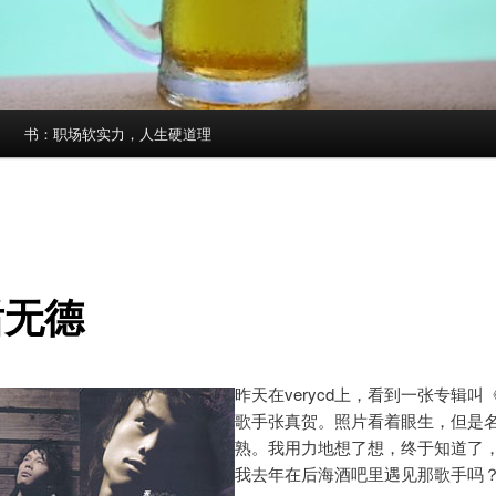
书：职场软实力，人生硬道理
后无德
昨天在verycd上，看到一张专辑叫
歌手张真贺。照片看着眼生，但是
熟。我用力地想了想，终于知道了
我去年在后海酒吧里遇见那歌手吗