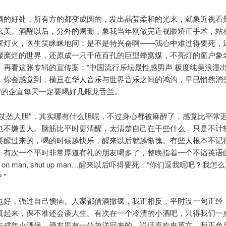
酒的好处，所有方的都变成圆的，发出晶莹柔和的光来，就象近视看
么美。酒醒以后，分外的阑珊，象我当年刚做完近视眼矫正手术，站
家灯火，医生笑眯眯地问：是不是特兴奋啊——我心中难过得要死，
璨糜烂的世界，还原成一只千疮百孔的巨型蜂窝煤，不亮灯的窗户象
。再看这张专辑的宣传案：“中国流行乐坛最性感男声 极度纯美浪漫出
，你会感觉到，横亘在华人音乐与世界音乐之间的鸿沟，早已悄然消失
”
的企宣每天一定要喝好几瓶龙舌兰。
酒仗怂人胆”，其实哪有什么胆呢，不过身心都被麻醉了，感觉比平常
也不嫌丢人。脑筋比平时更清醒，太清楚自己在干些什么，只是不计
要醒过来的，喝的时候越快乐，醒来以后就越惭愧。有些人根本不记
，有次一个平时非常厚道有礼的朋友喝多了，整晚指着一个不谙英语
 on man, shut up man…醒来以后吓得要死：“你们逗我呢吧？我
”
也好，强过自己懊恼。人家都借酒撒疯，我正相反，平时没一句正经
真起来，保不准还会谈人生。有次在一个冷清的小酒吧，只得我们一
未成年小酒保。酒友里有一位放洋回来的，说话喜欢夹英文，我正色