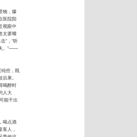
景物，朦
在医院阳
近视眼中
老太婆嘴
击”，“听
。”——
迟钝些，既
较后果。
得喝醉时
的人大
怎么可能干出
，喝点酒
桌客人，
斥责他这