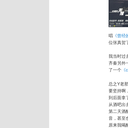
唱
《曾经
位张真贺
我当时过
齐秦另外
了一个
《c
总之Y老
要坚持啊
到后面拿
从酒吧出
第二天酒
音，甚至
原来我喝