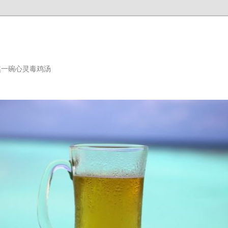
熬一碗心灵毒鸡汤