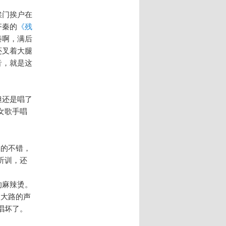
挨门挨户在
齐秦的
《残
秦啊，满后
还叉着大腿
音，就是这
但还是唱了
女歌手唱
唱的不错，
听训，还
的麻辣烫。
很大路的声
唱坏了。