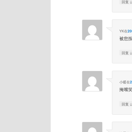
回复
YK
在
2
被您
回复
小暖
在
掩嘴
回复