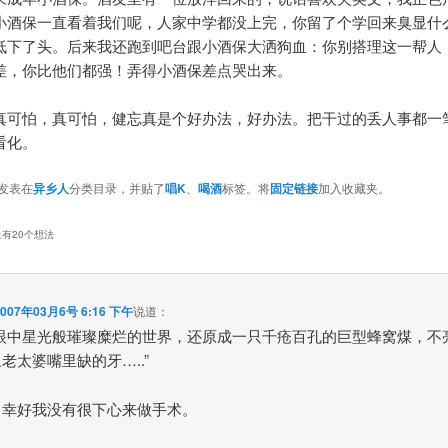
小酒保一直看着我们呢，人家中学都没上完，你留了个学回来臭显什
低下了头。后来我还跑到吧台跟小酒保大洒狗血：你别搭理这一帮人
差，你比他们都强！弄得小酒保差点哭出来。
真可怕，真可怕，健忘真是个好办法，好办法。把干过的丢人事都一
看化。
发表在
异乡人
分类目录，并贴了
唱K
、
喝酒
标签。将
固定链接
加入收藏夹。
有20个想法
2007年03月6号 6:16 下午
说道：
视眼中星光般璀璨糜烂的世界，还原成一只千疮百孔的巨型蜂窝煤，不
老太婆嘴里缺的牙…..”
，幸好我没有很下心来做手术。