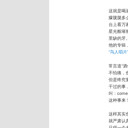
这就是喝
朦胧胧多
台上看万
星光般璀
里缺的牙
他的专辑
“鸟人唱片
常言道“
不怕痛，
但是终究
干过的事
叫：come
这种事来？
这样其实
就严肃认
只得一个