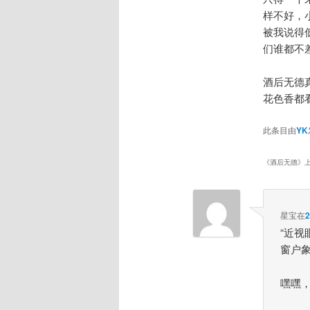
样不好，
被我说得
们谁都不
酒后无德
花色香都
此条目由
YK
《
酒后无德
》上
星宝
在
“近
窗户象
嘿嘿