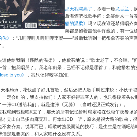
那天我喝高了
，拎着一瓶
龙舌兰
，
后海酒吧找歌手问：您能给来一首
酷的温柔》
吗？现在谁还希得唱齐
海都是抱着吉他学许巍的，有一位
的你》
：“几哩哩哩几哩哩哩李梨——”最后我听到一把很象齐秦的声
了。
去逼他给我唱《残酷的温柔》，他歉甚地说：“歌太老了，不会唱。”
一首，把我唱哭了。我老年痴呆，已经不记得是哪首了，和他搭档的
lose to you》
，我只记得咬字颇准。
那天很high，花钱点了好几首歌，然后还把人歌手叫过来说：小伙子
，一定会红的，我支持你们！人家不好得罪客人的，也只得硬着头皮
了一张CD送给我们，就是这张《无缘》（当时还没正式发行）。
去我就到钱柜唱K去了，那天的所有记忆暂时就定格在钱柜午夜餐场
醒才觉出自己多肉麻无耻。再拿出CD一听，原来是很大路的歌曲，
也不象齐秦。悦耳而已，唱歌时熟级而流的技巧，是生生是在酒吧给
醉酒定规要哭的，和人家唱什么没有关系。