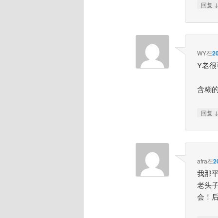
回复
WY
在
2
Y老很
含糊的
回复
afra
在
2
我那
老头
会！