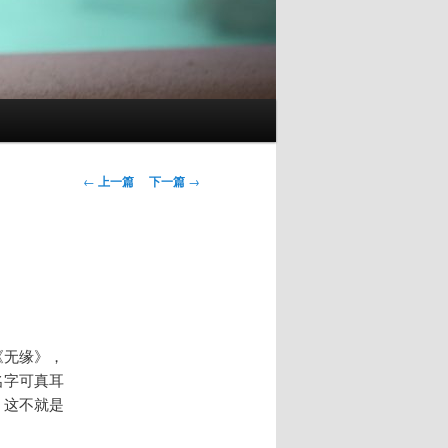
文
←
上一篇
下一篇
→
章
导
航
《无缘》，
名字可真耳
，这不就是
？