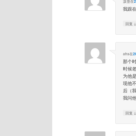
泼墨
在
我跟
回复
afra
在
2
那个
时候
为他
现他
后（
我问
回复