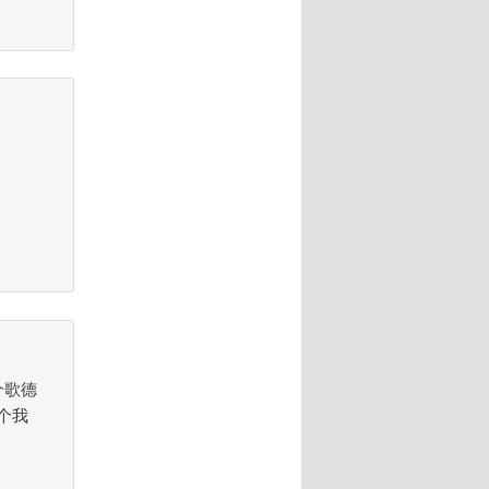
个歌德
个我