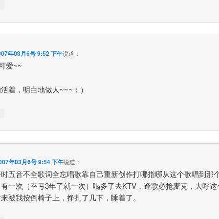
↓
007年03月6号 9:52 下午
说道：
可爱~~
活着，明白地做人~~~：）
↓
007年03月6号 9:54 下午
说道：
平时五音不全歌词全忘唱歌靠自己重新创作打哪指哪从这个歌唱到那
子有一次（幸亏3年了就一次）喝多了去KTV，逢歌必抢麦克，大呼这
后来被我按倒椅子上，挣扎了几下，睡着了。