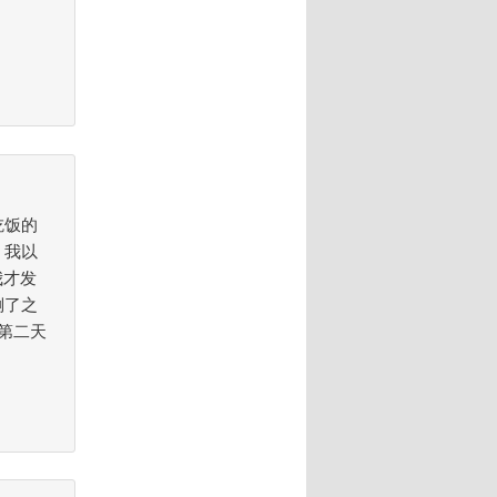
吃饭的
，我以
我才发
倒了之
第二天