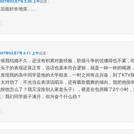
2007年03月7号 3:39 上午
说道：
在后面奸诈地笑……
↓
007年03月7号 4:11 上午
说道：
时候我结婚不久，还没有积累对敌经验，阶级斗争的弦绷得也不紧，
老头子的表现还算正常，说话也基本符合逻辑，就是一杯一杯的喝酒
是发现我的高中同学是他的大学校友，一时之间有点兴奋，到了KTV
不太对劲了，不光当众表演说唱乐，还有载歌载舞的倾向。我把他按
我按他怎么了？我又没按别人家老头子），硬是在包房睡了2个小时，
他：我们同学孩子满月，你兴奋个什么劲？
↓