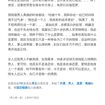
便宜，还要把罪责全推在对方身上，免得日后做恶梦。
我情愿男人离婚的时候都说：“结婚十年，我和你在一起已经闷得
透不过气来“；“我也是一个人，我有权利追求更好“，“我累了，我
不想再撑住这一个家“。。。诸如此类，赤裸直白的欲望，稍嫌凉
薄，也还不失合情合理。我最怕三四十岁的男人哭哭啼啼说：我必
须和她在一起，我终于明白了什么是爱情。。。如果你真知道什么
是爱情，就应当知道它只是一种寿命为三个月的情绪，说这样话的
男人，要么很卑鄙，要么很幼稚，妇女们如非万不得已，最好速速
离开他是正经。
女人总怪男人不解风情。在我看来，30多岁还胡天胡地坠入情网的
男人，更可怕，他其实不是迷恋你，他是喜欢谈恋爱。爱情是他身
上一个基因，时不时要发作一回，今天是你，明天可以是别人。可
惜女人总认为，自己才是唯一的诱因。
此条目由
YK
发表在
男女
分类目录，并贴了
外遇
、
男人
、
真爱
、
离婚
标
签。将
固定链接
加入收藏夹。
《
男人那一套
》上有36个想法