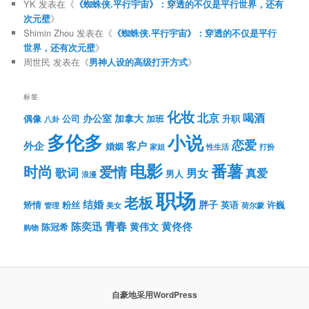
YK
发表在《
《蜘蛛侠.平行宇宙》：穿透的不仅是平行世界，还有
次元壁
》
Shimin Zhou
发表在《
《蜘蛛侠.平行宇宙》：穿透的不仅是平行
世界，还有次元壁
》
周世民
发表在《
男神人设的高级打开方式
》
标签
化妆
北京
喝酒
办公室
加拿大
偶像
公司
加班
升职
八卦
多伦多
小说
恋爱
客户
外企
婚姻
性生活
打扮
家姐
电影
番薯
时尚
爱情
歌词
男女
真爱
男人
浪漫
职场
老板
结婚
胖子
粉丝
英语
矫情
许巍
管理
美女
荷尔蒙
青春
陈奕迅
黄伟文
黄佟佟
陈冠希
购物
自豪地采用WordPress