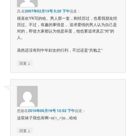
ZL
在
2007年02月13号 5:20 下午
说道：
很喜欢YK写的哈。男人那一套，刚经历过，也看我朋友经
历过。不过，有趣的事情是， 追求爱情的男人认为自己是
对的，即使大家都认为他是坏蛋，他也要追求真正“对”的
人。
虽然还没有到中年妇女的行列，不过还是“共勉之”
↓
回复
悠扬
在
2010年06月19号 12:52 下午
说道：
这双袜子我也有啊~o(∩_∩)o…哈哈
↓
回复