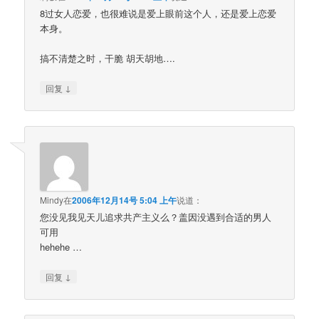
8过女人恋爱，也很难说是爱上眼前这个人，还是爱上恋爱
本身。
搞不清楚之时，干脆 胡天胡地….
↓
回复
Mindy
在
2006年12月14号 5:04 上午
说道：
您没见我见天儿追求共产主义么？盖因没遇到合适的男人
可用
hehehe …
↓
回复