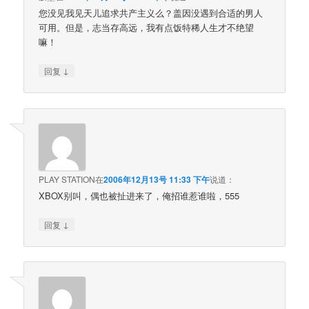
您没见我见天儿追求共产主义么？盖因没遇到合适的男人
可用。但是，志当存高远，我有点饭特稀人生才不绝望
嘛！
↓
回复
PLAY STATION
在
2006年12月13号 11:33 下午
说道：
XBOX别叫，偶也被扯进来了，俺招谁惹谁啦，555
↓
回复