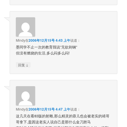
Mindy
在
2006年12月15号 4:43 上午
说道：
墨同学不止一次的教育我说”无欲则钢”
但没有燃烧的生活,多么闷多么闷!
↓
回复
Mindy
在
2006年12月15号 4:47 上午
说道：
这几天在看83版的射雕,那么精灵的蓉儿也会被老实的靖哥
哥拿下,盖因这老实人说自己是那什么金刀跗马