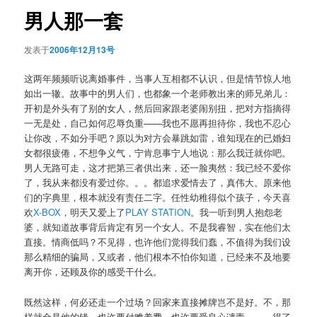
航
男人那一套
发表于
2006年12月13号
这两年频频听说离婚事件，当事人互相都不认识，但是情节惊人地
如出一辙。故事中的男人们，也都象一个老师教出来的师兄弟儿：
开初是外头有了别的女人，然后回家跟老婆闹别扭，把对方指摘得
一无是处，自己如何忍辱负重——我也不愿再担待你，我也不忍心
让你改，不如分手吧？原以为对方会暴跳如雷，谁知现在的已婚妇
女都很疲倦，不想争义气，宁肯息事宁人地说：那么我迁就你吧。
男人无路可走，这才把第三者供出来，还一脸夷然：我已经不爱你
了，我从来都没有爱过你。。。都追求爱情去了，真伟大。原来他
们的字典里，根本就没有责任二字。任性幼稚得似个孩子，今天喜
欢
X-BOX
，明天又爱上了
PLAY STATION
。我一听到男人抱怨老
婆，就知道故事背后肯定有另一个女人。不是我睿智，实在他们太
直接。情商低吗？不见得，也许他们觉得我们蠢，不值得为我们设
那么精细的骗局，又或者，他们根本不怕你知道，已经来不及地要
离开你，还顾及你的感受干什么。
既然这样，何必还走一个过场？回家来直接摊牌岂不是好。不，那
样就全是他的错，也许要付赡养费，也许要受良心谴责。。。得了