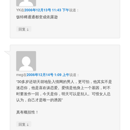
YK
在
2006年12月13号 11:43 下午
说道：
饭特稀通通都变成依露逊
↓
回复
meg
在
2006年12月14号 1:09 上午
说道：
“30多岁还胡天胡地坠入情网的男人，更可怕，他其实不是
迷恋你，他是喜欢谈恋爱。爱情是他身上一个基因，时不
时要发作一回，今天是你，明天可以是别人。可惜女人总
认为，自己才是唯一的诱因”
真有概括性！
↓
回复