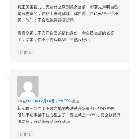
真正厉害茬儿，无论什么级别美女当前，都要先声明自己
是有妻室的，你粘上来是你贱，你自愿，自己落得干手净
脚．他们才不会吃饱撑得瞎折腾．
看看饶颖，不安守自己的情妇身份，拿自己当赵的老婆
了，结果，你不守游戏规则，当然没得玩．
↓
回复
YK
在
2006年12月14号 2:19 下午
说道：
其实唯一能立于不败之地的办法就是啥事都不往心里去。
但如果啥事都不往心里去了，要么就是一250，要么就孤寡
得要命，有劲吗有劲吗有劲吗
↓
回复