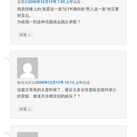
泼墨
在
2006年12月13号 7:50 上午
说道：
我觉得楼上的“真爱这一套”比YK偶你的“男人这一套”肯定要
好卖点。
为啥我一到这种话题就会跳出来呢？
↓
回复
禄岛水轩
在
2006年12月13号 10:15 上午
说道：
这篇文章发的太是时候了，最近太多女性朋友在面对老公
的背版，难道天冷都没别的娱乐了？
↓
回复