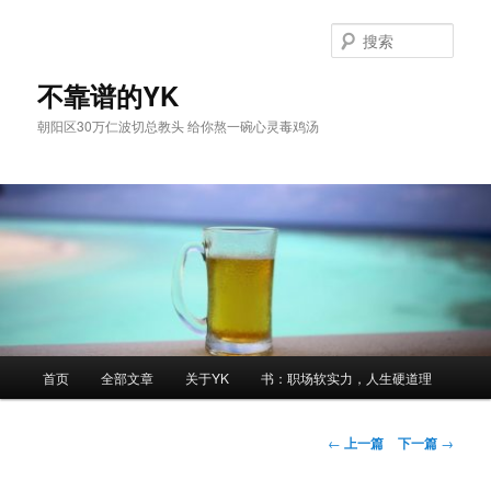
跳
至
搜
主
索
内
不靠谱的YK
容
朝阳区30万仁波切总教头 给你熬一碗心灵毒鸡汤
区
域
主
首页
全部文章
关于YK
书：职场软实力，人生硬道理
页
文
←
上一篇
下一篇
→
章
导