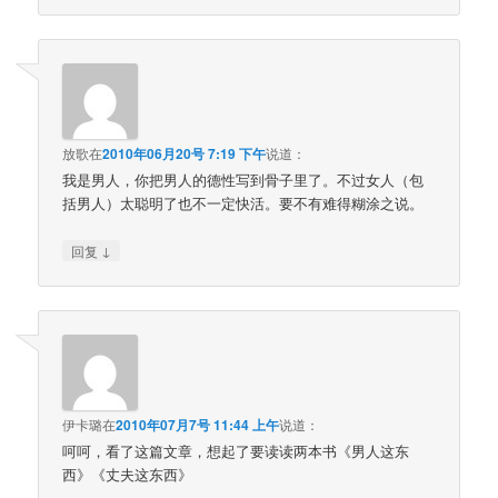
放歌
在
2010年06月20号 7:19 下午
说道：
我是男人，你把男人的德性写到骨子里了。不过女人（包
括男人）太聪明了也不一定快活。要不有难得糊涂之说。
↓
回复
伊卡璐
在
2010年07月7号 11:44 上午
说道：
呵呵，看了这篇文章，想起了要读读两本书《男人这东
西》《丈夫这东西》