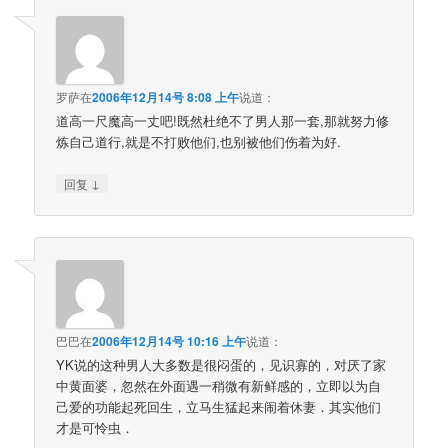
罗萨
在
2006年12月14号 8:08 上午
说道：
道高一尺魔高一丈吧!既然杜绝不了男人那一套,那就努力修
炼自己道行,就是不打败他们,也别被他们伤着为好.
↓
回复
巴巴
在
2006年12月14号 10:16 上午
说道：
YK说的这种男人大多数是很闷蛋的，见识寡的，对厌了家
中黄面婆，忽然在外面遇一稍微有新鲜感的，立即以为自
己爱的功能起死回生，立马生猛起来闹着休妻．其实他们
才是可怜虫．