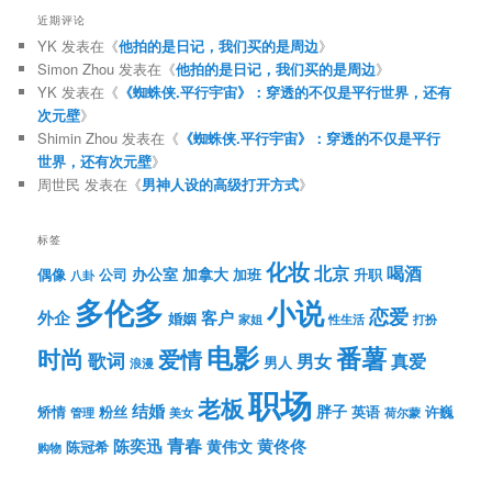
近期评论
YK
发表在《
他拍的是日记，我们买的是周边
》
Simon Zhou
发表在《
他拍的是日记，我们买的是周边
》
YK
发表在《
《蜘蛛侠.平行宇宙》：穿透的不仅是平行世界，还有
次元壁
》
Shimin Zhou
发表在《
《蜘蛛侠.平行宇宙》：穿透的不仅是平行
世界，还有次元壁
》
周世民
发表在《
男神人设的高级打开方式
》
标签
化妆
北京
喝酒
办公室
加拿大
偶像
公司
加班
升职
八卦
多伦多
小说
恋爱
客户
外企
婚姻
性生活
打扮
家姐
电影
番薯
时尚
爱情
歌词
男女
真爱
男人
浪漫
职场
老板
结婚
胖子
粉丝
英语
矫情
许巍
管理
美女
荷尔蒙
青春
陈奕迅
黄伟文
黄佟佟
陈冠希
购物