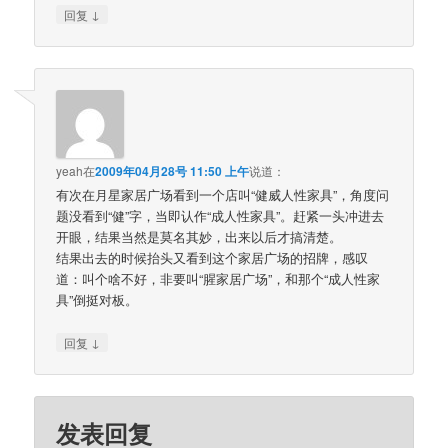
↓
回复
yeah
在
2009年04月28号 11:50 上午
说道：
有次在月星家居广场看到一个店叫“健威人性家具”，角度问
题没看到“健”字，当即认作“成人性家具”。赶紧一头冲进去
开眼，结果当然是莫名其妙，出来以后才搞清楚。
结果出去的时候抬头又看到这个家居广场的招牌，感叹
道：叫个啥不好，非要叫“腥家居广场”，和那个“成人性家
具”倒挺对板。
↓
回复
发表回复