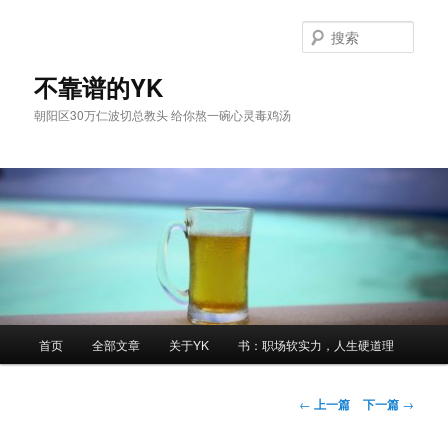
跳
至
搜
主
索
内
不靠谱的YK
容
朝阳区30万仁波切总教头 给你熬一碗心灵毒鸡汤
区
域
主
首页
全部文章
关于YK
书：职场软实力，人生硬道理
页
文
←
上一篇
下一篇
→
章
导