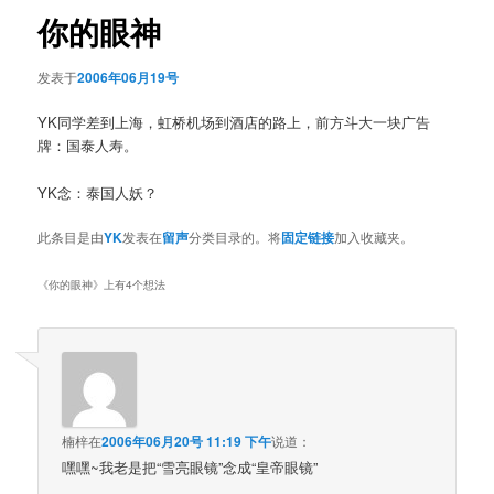
航
你的眼神
发表于
2006年06月19号
YK同学差到上海，虹桥机场到酒店的路上，前方斗大一块广告
牌：国泰人寿。
YK念：泰国人妖？
此条目是由
YK
发表在
留声
分类目录的。将
固定链接
加入收藏夹。
《
你的眼神
》上有4个想法
楠梓
在
2006年06月20号 11:19 下午
说道：
嘿嘿~我老是把“雪亮眼镜”念成“皇帝眼镜”