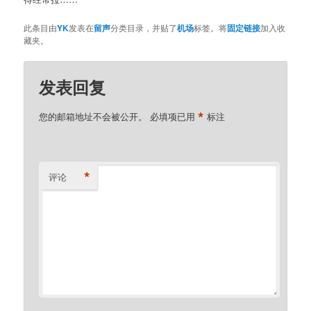
此条目由
YK
发表在
留声
分类目录，并贴了
机场
标签。将
固定链接
加入收
藏夹。
发表回复
*
您的邮箱地址不会被公开。
必填项已用
标注
*
评论