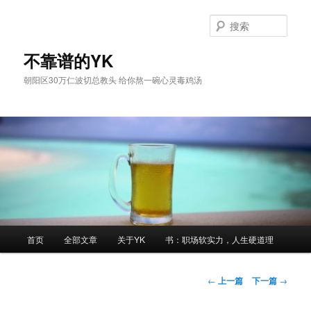
跳
至
搜
主
索
内
不靠谱的YK
容
朝阳区30万仁波切总教头 给你熬一碗心灵毒鸡汤
区
域
主
首页
全部文章
关于YK
书：职场软实力，人生硬道理
页
文
←
上一篇
下一篇
→
章
导