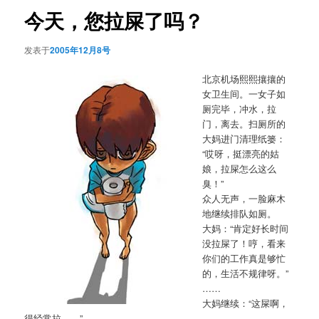
航
今天，您拉屎了吗？
发表于
2005年12月8号
北京机场熙熙攘攘的
女卫生间。一女子如
厕完毕，冲水，拉
门，离去。扫厕所的
大妈进门清理纸篓：
“哎呀，挺漂亮的姑
娘，拉屎怎么这么
臭！”
众人无声，一脸麻木
地继续排队如厕。
大妈：“肯定好长时间
没拉屎了！哼，看来
你们的工作真是够忙
的，生活不规律呀。”
……
大妈继续：“这屎啊，
得经常拉……”