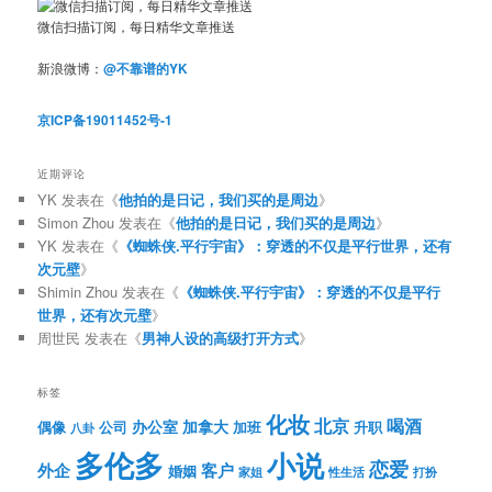
微信扫描订阅，每日精华文章推送
新浪微博：
@不靠谱的YK
京ICP备19011452号-1
近期评论
YK
发表在《
他拍的是日记，我们买的是周边
》
Simon Zhou
发表在《
他拍的是日记，我们买的是周边
》
YK
发表在《
《蜘蛛侠.平行宇宙》：穿透的不仅是平行世界，还有
次元壁
》
Shimin Zhou
发表在《
《蜘蛛侠.平行宇宙》：穿透的不仅是平行
世界，还有次元壁
》
周世民
发表在《
男神人设的高级打开方式
》
标签
化妆
北京
喝酒
办公室
加拿大
偶像
公司
加班
升职
八卦
多伦多
小说
恋爱
客户
外企
婚姻
性生活
打扮
家姐