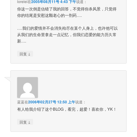
lorelei
在
2005年08月11号 4:43 下午
说道：
你这一次倒是估错了我的回答，不觉得你杀风景，只觉得
你的结尾是安慰这颗老心的一剂药….
….我们的爱情并不会消失殆尽在某个人身上，也许他可以
从我们的生命里拿走一点记忆，但我们恋爱的能力历久常
新….
↓
回复
蓝蓝
在
2006年02月27号 12:50 上午
说道：
有人给我介绍了这个BLOG，看完，超爱！喜欢你，YK！
↓
回复