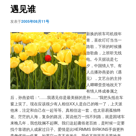
航
遇见谁
发表于
2005年08月11号
新换的班车司机很年
青，喜欢叮叮当当一
路歌，下班的时候播
放歌曲，上班听无线
电。今天据说是七
夕，中国情人节。有
人点播孙燕姿的《遇
见》，文艺台的主持
人唧唧歪歪地祝天下
有情人终成眷属之
后，孙燕姿唱：“……我遇见你是最美丽的意外……”我把头抵在车
窗上笑了。现在应该很少有人相信XX人是自己的唯一了，上天派
他来，注定和自己在一起等等。真相信这一套，也太容易孤独终
老。茫茫的人海，复杂的路况，莫说他万一找不到路，就是因堵车
来晚几年，我也耽搁不起啊。我们这起庸俗老百姓，是时候一定要
找个靠谱的人成家过日子。爱情是比HERMMS BIRKINS手袋更矜
贵奢侈的一件事，如果它一直不肯发生，我也不能等至天荒地老。