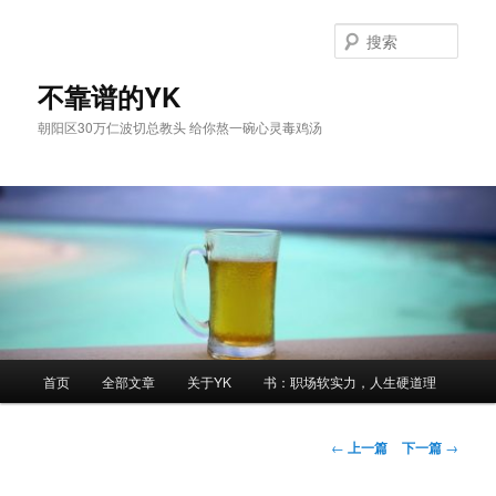
跳
至
搜
主
索
内
不靠谱的YK
容
朝阳区30万仁波切总教头 给你熬一碗心灵毒鸡汤
区
域
主
首页
全部文章
关于YK
书：职场软实力，人生硬道理
页
文
←
上一篇
下一篇
→
章
导