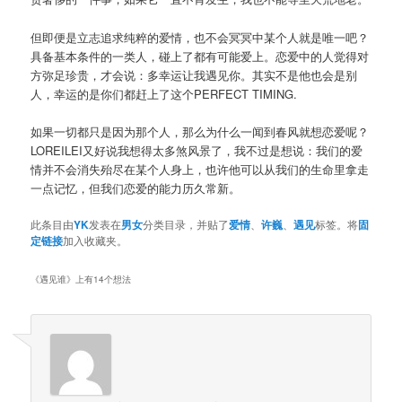
但即便是立志追求纯粹的爱情，也不会冥冥中某个人就是唯一吧？
具备基本条件的一类人，碰上了都有可能爱上。恋爱中的人觉得对
方弥足珍贵，才会说：多幸运让我遇见你。其实不是他也会是别
人，幸运的是你们都赶上了这个PERFECT TIMING.
如果一切都只是因为那个人，那么为什么一闻到春风就想恋爱呢？
LOREILEI又好说我想得太多煞风景了，我不过是想说：我们的爱
情并不会消失殆尽在某个人身上，也许他可以从我们的生命里拿走
一点记忆，但我们恋爱的能力历久常新。
此条目由
YK
发表在
男女
分类目录，并贴了
爱情
、
许巍
、
遇见
标签。将
固
定链接
加入收藏夹。
《
遇见谁
》上有14个想法