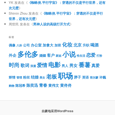
YK
发表在《
《蜘蛛侠.平行宇宙》：穿透的不仅是平行世界，还有
次元壁
》
Shimin Zhou
发表在《
《蜘蛛侠.平行宇宙》：穿透的不仅是平行
世界，还有次元壁
》
周世民
发表在《
男神人设的高级打开方式
》
标签
化妆
北京
喝酒
办公室
加拿大
偶像
公司
加班
升职
八卦
多伦多
小说
恋爱
客户
外企
婚姻
性生活
打扮
家姐
电影
番薯
时尚
爱情
歌词
男女
真爱
男人
浪漫
职场
老板
结婚
胖子
粉丝
英语
矫情
许巍
管理
美女
荷尔蒙
青春
陈奕迅
黄伟文
黄佟佟
陈冠希
购物
自豪地采用WordPress