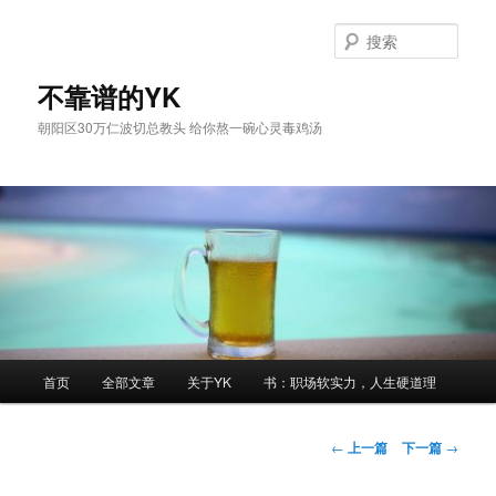
跳
至
搜
主
索
内
不靠谱的YK
容
朝阳区30万仁波切总教头 给你熬一碗心灵毒鸡汤
区
域
主
首页
全部文章
关于YK
书：职场软实力，人生硬道理
页
文
←
上一篇
下一篇
→
章
导