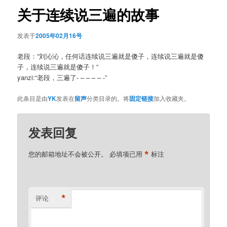
航
关于连续说三遍的故事
发表于
2005年02月16号
老段：”刘沁沁，任何话连续说三遍就是傻子，连续说三遍就是傻
子，连续说三遍就是傻子！”
yanzi:“老段，三遍了- – – – – -”
此条目是由
YK
发表在
留声
分类目录的。将
固定链接
加入收藏夹。
发表回复
*
您的邮箱地址不会被公开。
必填项已用
标注
*
评论