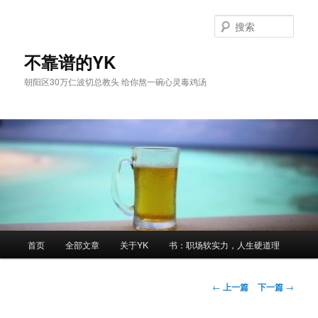
跳
至
搜
主
索
内
不靠谱的YK
容
朝阳区30万仁波切总教头 给你熬一碗心灵毒鸡汤
区
域
主
首页
全部文章
关于YK
书：职场软实力，人生硬道理
页
文
←
上一篇
下一篇
→
章
导