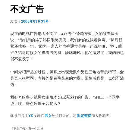
航
不文广告
发表于
2005年01月31号
现在的电视广告也太不文了，xxx男性保健内裤，女的皱着眉头
说：“他们男的得了泌尿系统疾病，我们女的也跟着倒霉。”然后赶
紧还找补一句，“因为一家人的内裤通常是在一起洗的嘛。”哼，瞒
谁？结尾时候女的搭着男的肩，暧昧地说：他的病好了，我的病也
就不复发了！
中间介绍产品的过程，屏幕上出现无数个男性三角地带的特写，全
是真人模型啊，内裤外是卷毛丛生的大腿，跟性感真是一点都不沾
边。
我好奇给多少钱男女主角才会出演这样的广告。msn上一个同事
说：唉，赚点碎银子容易么？
此条目是由
YK
发表在
男女
分类目录的。将
固定链接
加入收藏夹。
《
不文广告
》有一个想法