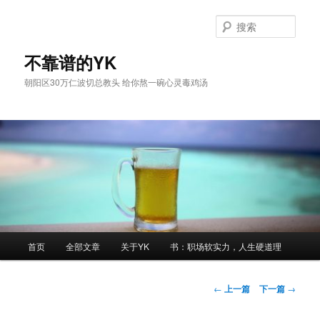
跳
至
搜
主
索
内
不靠谱的YK
容
朝阳区30万仁波切总教头 给你熬一碗心灵毒鸡汤
区
域
主
首页
全部文章
关于YK
书：职场软实力，人生硬道理
页
文
←
上一篇
下一篇
→
章
导