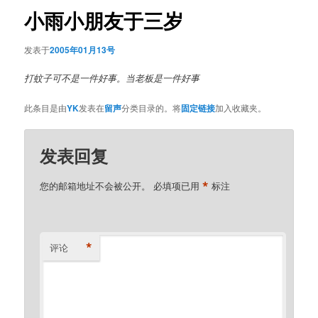
航
小雨小朋友于三岁
发表于
2005年01月13号
打蚊子可不是一件好事。当老板是一件好事
此条目是由
YK
发表在
留声
分类目录的。将
固定链接
加入收藏夹。
发表回复
*
您的邮箱地址不会被公开。
必填项已用
标注
*
评论