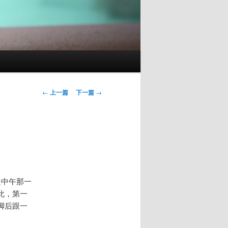
文
←
上一篇
下一篇
→
章
导
航
是中午那一
此，第一
脚后跟一