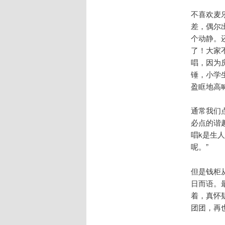
不喜欢麦
差，偶尔
个动静。
了！大家
唱，因为
锤，小学
盈眶地高喊：i 
通常我们
必点的谐
唱k是生
呢。”
但是钱柜从
日而语。
着，真怀
团团，再