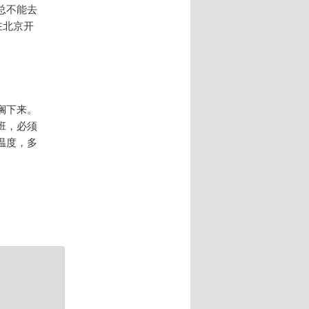
总不能去
在北京开
搁下来。
班，必须
温度，多