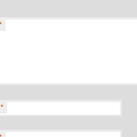
*
*
*