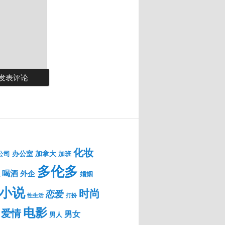
化妆
办公室
加拿大
公司
加班
多伦多
喝酒
外企
婚姻
小说
时尚
恋爱
性生活
打扮
电影
爱情
男女
男人