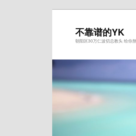
跳
至
主
不靠谱的YK
内
朝阳区30万仁波切总教头 给你
容
区
域