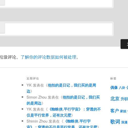
减少垃圾评论。
了解你的评论数据如何被处理
。
近期评论
标签
YK
发表在《
他拍的是日记，我们买的是周
偶像
八卦
边
》
Simon Zhou
发表在《
他拍的是日记，我们买
北京
升职
的是周边
》
YK
发表在《
《蜘蛛侠.平行宇宙》：穿透的不
客户
家姐
仅是平行世界，还有次元壁
》
歌词
Shimin Zhou
发表在《
《蜘蛛侠.平行宇
浪漫
宙》：穿透的不仅是平行世界，还有次元壁
》