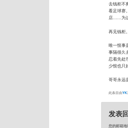
去钱柜不
看足球赛
店……为
再见钱柜
唯一恨事
事隔很久
忍着先处
少恨也只
哥哥永远
此条目由
YK
发表
您的邮箱地