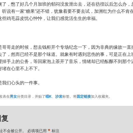
爽了，憋了好几个月加班的郁闷没发泄出去，还在彷徨以后怎么办，
。听说有一家“糖果”还不错，犹豫着要不要去试，加洲红为什么不肯
这些鸡毛蒜皮忧心忡忡，让我们感觉活生生的幸福。
。
是哥哥走的时候，想去钱柜开个专场纪念一下，因为非典的缘故一直
去了，然而已经不是那个味道。就象有时遇到悲伤的事，可是正在上
理掉手上的公务，等回家泡上茶开了音乐，情绪却已经酝酿不到那个
好堵在心里不上不下。
是我们心头的一件事。
发表在
男女
分类目录，并贴了
唱K
、
沙发
标签。将
固定链接
加入收藏夹。
回复
*
址不会被公开。
必填项已用
标注