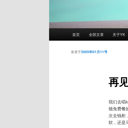
主
首页
全部文章
关于YK
页
发表于
2005年01月11号
再
我们去唱
顿免费餐
次去钱柜
软，还是