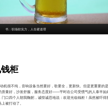
书：职场软实力，人生硬道理
见钱柜
k动机很不纯，音响设备当然要好，歌要全，更新快。但是更重要的
的质量好，沙发舒服，服务态度好——平时在公司受惯气的人泰半如
，门口四个人朝我鞠躬，诚惶诚恐地说：欢迎光临钱柜！虽然被吓得
马上被打动了。