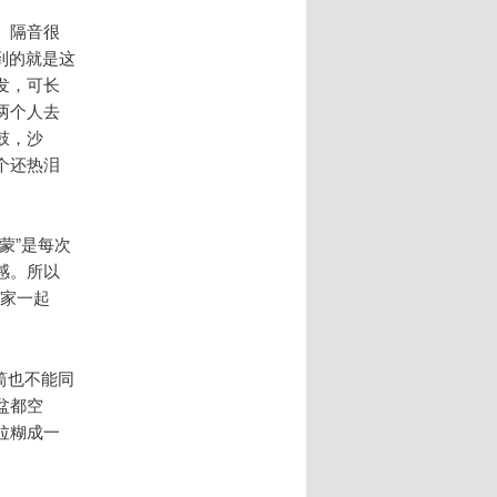
。隔音很
到的就是这
发，可长
两个人去
鼓，沙
个还热泪
蒙”是每次
感。所以
大家一起
话筒也不能同
盆都空
拉糊成一