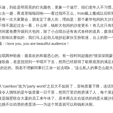
乐迪，到处是明晃晃的灯光颜色，更象一个迪厅。咱们老年人不习惯
出去一趟，甬道里嗡嗡回响——看过指环王么，froto戴上魔戒以后听
还有一次大家聚会，朋友定了唐人街，理由是：那个豪华包间的大沙
不情不愿赶过去一看，什么呀，钱柜大包间的沙发更长！有几次只有
房间紧免费升级到大包间，除了小点唱台还有各式各样的道具，拨浪
生歌咏比赛似的，我们马上起劲儿地抄起家伙互扮歌迷，台上的那一
love you, you are beautiful audience！
点唱两种歌曲：最喜欢的和最恶心的。有一段时间赵薇的“情深深雨蒙
趣歌曲，老是扭捏到一半唱不下去，然而已经获得了歇斯底里的满足
人勿近的。我老不理解同事们工余一起去唱k，“这么私人的事怎么能
“cashbox”改为”party world”之后大不如前了，音响质量下降，连
最令人惆怅的是午饭质量一日千里，然而厅里仍然挤满了人，每个菜
疑是隔壁联合大厦的员工来午休了。原本两点左右提供的鸡蛋火腿沙
也挑不出幼滑的煮蛋清——为这个简直就可以和钱柜决裂。