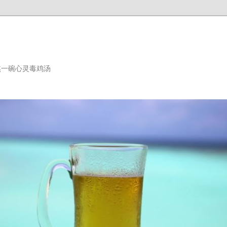
熬一碗心灵毒鸡汤