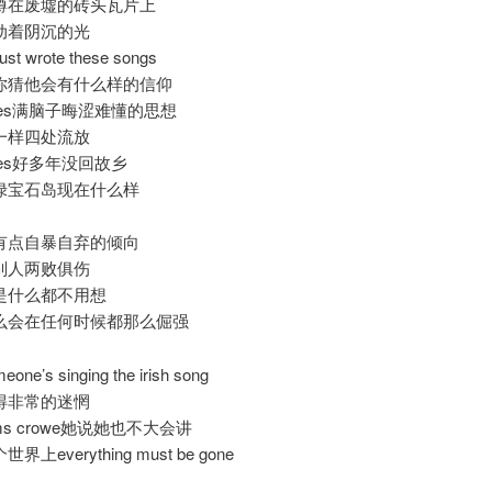
vox蹲在废墟的砖头瓦片上
动着阴沉的光
ust wrote these songs
你猜他会有什么样的信仰
james满脑子晦涩难懂的思想
一样四处流放
james好多年没回故乡
绿宝石岛现在什么样
有点自暴自弃的倾向
别人两败俱伤
是什么都不用想
么会在任何时候都那么倔强
e’s singing the irish song
得非常的迷惘
d的ms crowe她说她也不大会讲
上everything must be gone