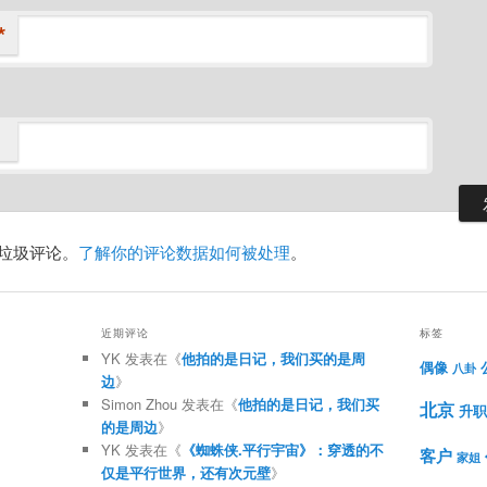
*
减少垃圾评论。
了解你的评论数据如何被处理
。
近期评论
标签
YK
发表在《
他拍的是日记，我们买的是周
偶像
八卦
边
》
Simon Zhou
发表在《
他拍的是日记，我们买
北京
升职
的是周边
》
YK
发表在《
《蜘蛛侠.平行宇宙》：穿透的不
客户
家姐
仅是平行世界，还有次元壁
》