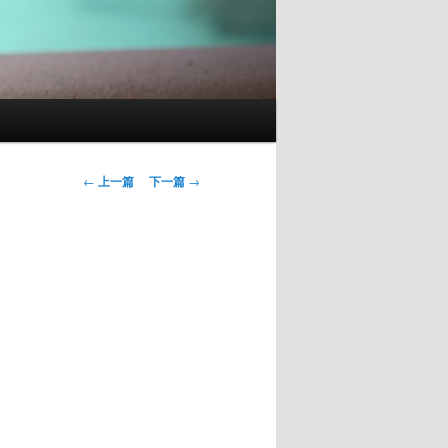
文
←
上一篇
下一篇
→
章
导
航