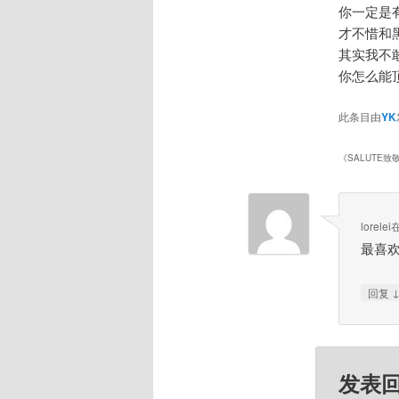
你一定是
才不惜和
其实我不
你怎么能
此条目由
YK
《
SALUTE致敬[
lorelei
最喜
回复
发表