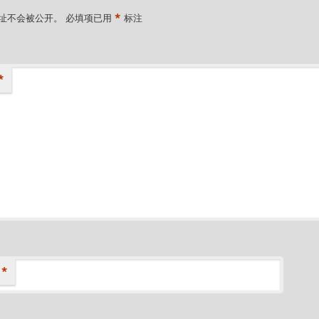
*
址不会被公开。
必填项已用
标注
*
*