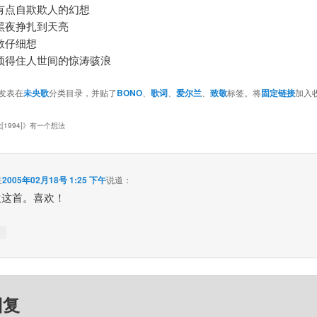
有点自欺欺人的幻想
黑夜挣扎到天亮
敢仔细想
顶得住人世间的惊涛骇浪
发表在
未央歌
分类目录，并贴了
BONO
、
歌词
、
爱尔兰
、
致敬
标签。将
固定链接
加入
1994]
》有一个想法
在
2005年02月18号 1:25 下午
说道：
欢这首。喜欢！
↓
回复