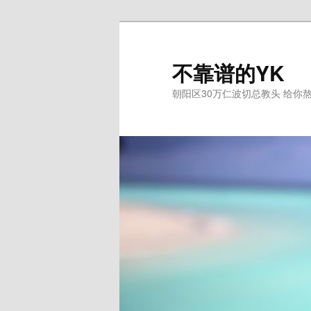
跳
至
主
不靠谱的YK
内
朝阳区30万仁波切总教头 给你
容
区
域