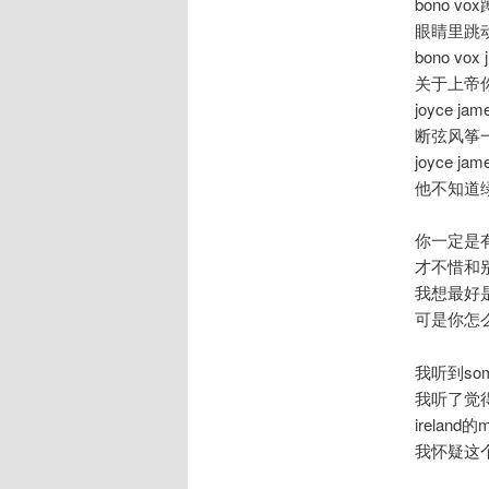
bono 
眼睛里跳
bono vox j
关于上帝
joyce 
断弦风筝
joyce 
他不知道
你一定是
才不惜和
我想最好
可是你怎
我听到someon
我听了觉
irelan
我怀疑这个世界