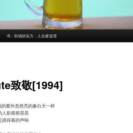
书：职场软实力，人生硬道理
ute致敬[1994]
ight我的窗外忽然亮的象白天一样
的人影摇摇晃晃
见摸得着的声响