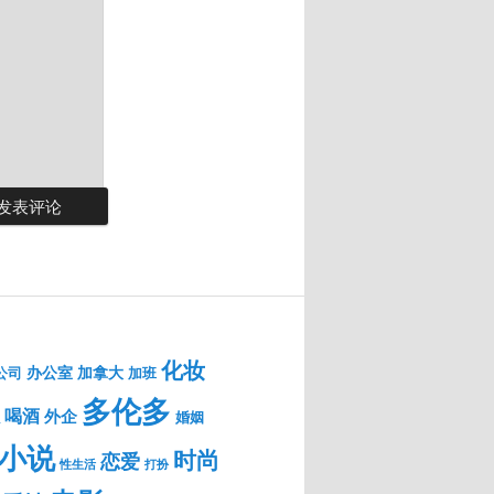
化妆
办公室
加拿大
公司
加班
多伦多
喝酒
外企
婚姻
小说
时尚
恋爱
性生活
打扮