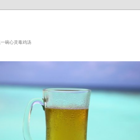
熬一碗心灵毒鸡汤