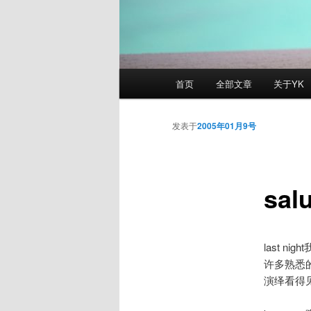
主
首页
全部文章
关于YK
页
发表于
2005年01月9号
sal
last n
许多熟悉
演绎看得